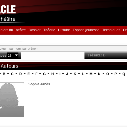
hiers du Théâtre
-
Dossier
-
Théorie
-
Histoire
-
Espace jeunesse
-
Techniques
-
Oc
1 résultat(s)
ages
 Auteurs
-
-
-
-
-
-
-
-
-
-
-
-
-
-
-
-
B
C
D
E
F
G
H
I
J
K
L
M
N
O
P
Q
Sophie Jabès