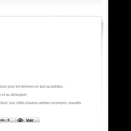
lace pour les femmes en tant qu'artistes...
e et au désespoir.
us" aux côtés d'autres artistes incompris, maudits.
vis : 0