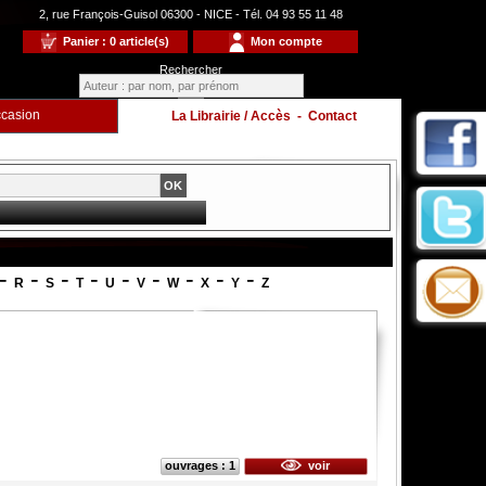
2, rue François-Guisol 06300 - NICE - Tél. 04 93 55 11 48
Panier : 0 article(s)
Mon compte
Rechercher
casion
La Librairie / Accès
-
Contact
-
-
-
-
-
-
-
-
-
R
S
T
U
V
W
X
Y
Z
ouvrages : 1
voir