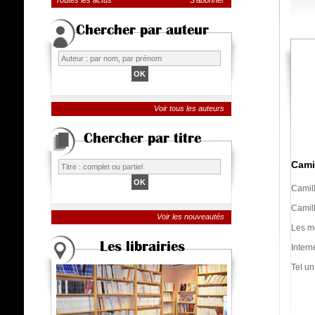
Toutes les actus
S'abonner
Chercher par auteur
Voir tous les auteurs
Chercher par titre
Camil
Camill
Camill
Voir les nouveautés
Les mé
Les librairies
Intern
Tel un