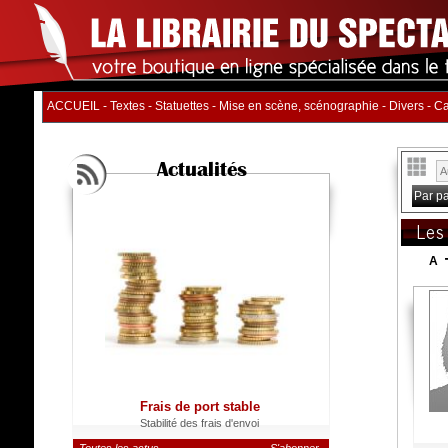
ACCUEIL
-
Textes
-
Statuettes
-
Mise en scène, scénographie
-
Divers
-
Ca
Actualités
Par p
Les
A
Frais de port stable
Stabilité des frais d'envoi