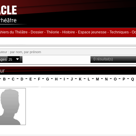
hiers du Théâtre
-
Dossier
-
Théorie
-
Histoire
-
Espace jeunesse
-
Techniques
-
Oc
0 résultat(s)
ages
eur
-
-
-
-
-
-
-
-
-
-
-
-
-
-
-
-
B
C
D
E
F
G
H
I
J
K
L
M
N
O
P
Q