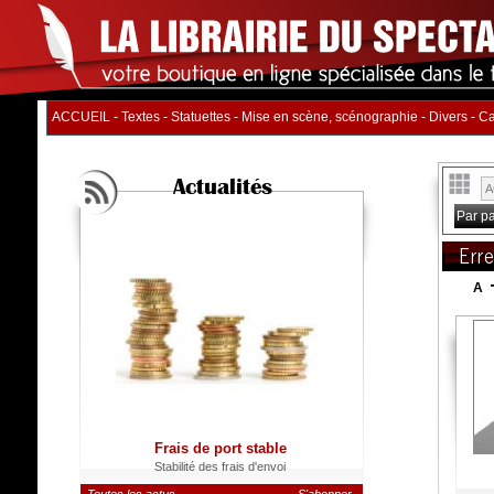
ACCUEIL
-
Textes
-
Statuettes
-
Mise en scène, scénographie
-
Divers
-
Ca
Actualités
Par p
Err
A
Frais de port stable
Stabilité des frais d'envoi