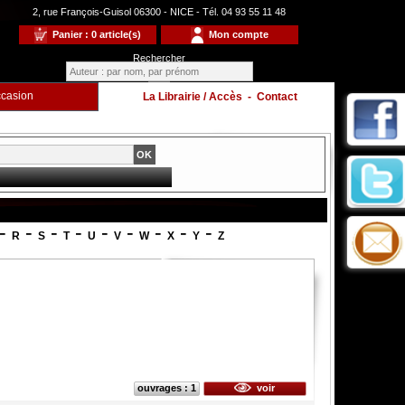
2, rue François-Guisol 06300 - NICE - Tél. 04 93 55 11 48
Panier : 0 article(s)
Mon compte
Rechercher
casion
La Librairie / Accès
-
Contact
-
-
-
-
-
-
-
-
-
R
S
T
U
V
W
X
Y
Z
ouvrages : 1
voir