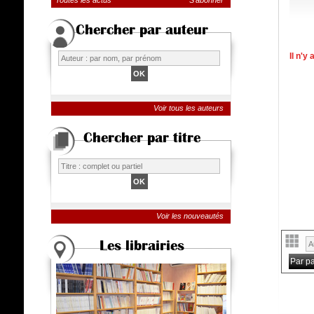
Toutes les actus
S'abonner
Chercher par auteur
Il n'y
Voir tous les auteurs
Chercher par titre
Voir les nouveautés
Les librairies
Par p