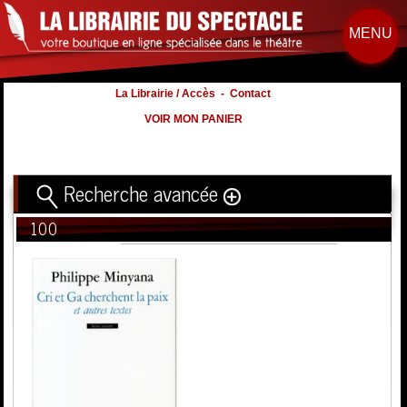
MENU
La Librairie / Accès
-
Contact
VOIR MON PANIER
Recherche avancée
100
Titre
Volume
Auteur
Éditeur
Distribution
:
Nb. d'hommes :
à
Nb. Femmes
à
Nb. Enfants
à