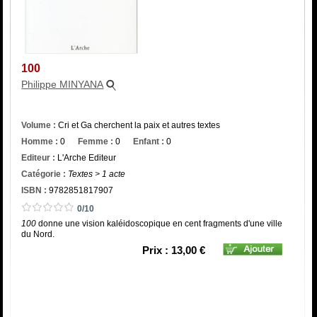
Catégorie
ISBN :
100
Philippe MINYANA
Volume :
Cri et Ga cherchent la paix et autres textes
Homme :
0
Femme :
0
Enfant :
0
Editeur :
L'Arche Editeur
Catégorie :
Textes > 1 acte
ISBN :
9782851817907
0/10
100
donne une vision kaléidoscopique en cent fragments d'une ville
du Nord.
Prix : 13,00 €