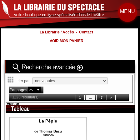
MENU
La Librairie / Accès
-
Contact
VOIR MON PANIER
Recherche avancée
Titre
trier par :
Volume
Par pages
Auteur
1123 résultat(s)
Éditeur
Tableau
Distribution
:
La Pépie
Nb. d'hommes :
à
Nb. Femmes
à
de
Thomas Bazu
Tableau
Nb. Enfants
à