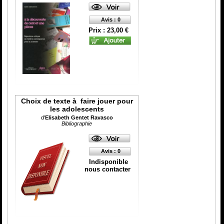
Catégorie
ISBN :
Avis : 0
Prix : 23,00 €
Choix de texte à faire jouer pour
les adolescents
d'
Elisabeth Gentet Ravasco
Bibliographie
Avis : 0
Indisponible
nous contacter