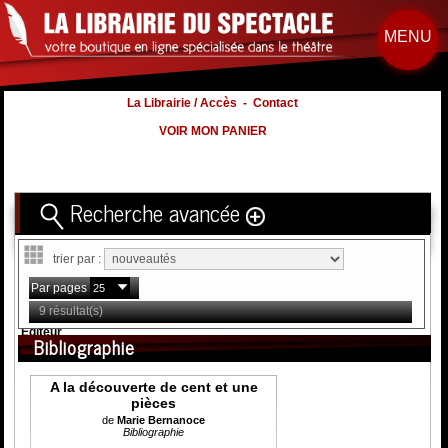
MENU
La Librairie / Accès
-
Contact
VOIR MON PANIER
Recherche avancée
Titre
trier par :
Volume
Par pages
Auteur
9 résultat(s)
Éditeur
Bibliographie
Distribution
:
A la découverte de cent et une
Nb. d'hommes :
à
pièces
Nb. Femmes
à
de
Marie Bernanoce
Bibliographie
Nb. Enfants
à