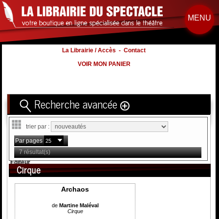
MENU
La Librairie / Accès
-
Contact
VOIR MON PANIER
Recherche avancée
Titre
trier par :
Volume
Par pages
Auteur
7 résultat(s)
Éditeur
Cirque
Distribution
:
Archaos
Nb. d'hommes :
à
Nb. Femmes
à
de
Martine Maléval
Cirque
Nb. Enfants
à