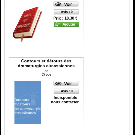
Catégorie
ISBN :
Avis : 0
Prix : 18,30 €
Contours et détours des
dramaturgies circassiennes
de
Cirque
Avis : 0
Indisponible
nous contacter