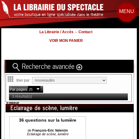
MENU
La Librairie / Accès
-
Contact
VOIR MON PANIER
Recherche avancée
Titre
trier par :
Volume
Par pages
Auteur
3 résultat(s)
Éditeur
Eclairage de scène, lumière
Distribution
:
36 questions sur la lumière
Nb. d'hommes :
à
Nb. Femmes
à
de
François-Eric Valentin
Eclairage de scène, lumière
Nb. Enfants
à