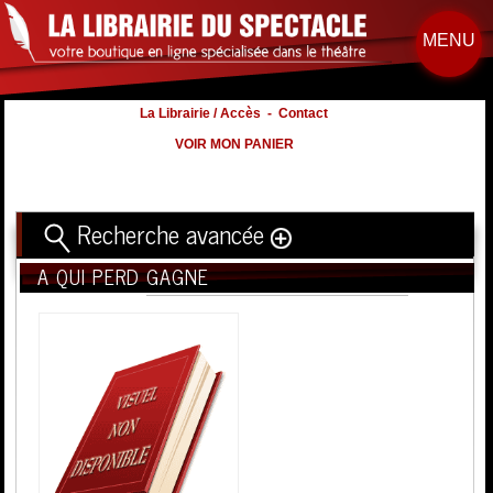
MENU
La Librairie / Accès
-
Contact
VOIR MON PANIER
Recherche avancée
A QUI PERD GAGNE
Titre
Volume
Auteur
Éditeur
Distribution
:
Nb. d'hommes :
à
Nb. Femmes
à
Nb. Enfants
à