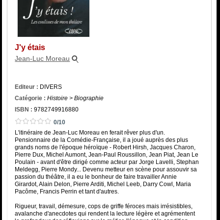
Catégorie
ISBN :
J'y étais
Jean-Luc Moreau
Editeur :
DIVERS
Catégorie :
Histoire > Biographie
ISBN :
9782749916880
0/10
L'itinéraire de Jean-Luc Moreau en ferait rêver plus d'un.
Pensionnaire de la Comédie-Française, il a joué auprès des plus
grands noms de l'époque héroïque - Robert Hirsh, Jacques Charon,
Pierre Dux, Michel Aumont, Jean-Paul Roussillon, Jean Piat, Jean Le
Poulain - avant d'être dirigé comme acteur par Jorge Lavelli, Stephan
Meldegg, Pierre Mondy... Devenu metteur en scène pour assouvir sa
passion du théâtre, il a eu le bonheur de faire travailler Annie
Girardot, Alain Delon, Pierre Arditi, Michel Leeb, Darry Cowl, Maria
Pacôme, Francis Perrin et tant d'autres.
Rigueur, travail, démesure, cops de griffe féroces mais irrésistibles,
avalanche d'anecdotes qui rendent la lecture légère et agrémentent