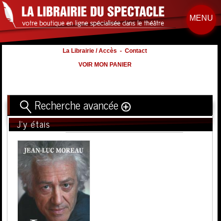
MENU
La Librairie / Accès
-
Contact
VOIR MON PANIER
Recherche avancée
J'y étais
Titre
Volume
Auteur
Éditeur
Distribution
:
Nb. d'hommes :
à
Nb. Femmes
à
Nb. Enfants
à