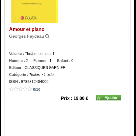
Catégorie
ISBN :
Amour et piano
Georges Feydeau
Volume :
Théâtre complet 1
Homme :
2
Femme :
1
Enfant :
0
Editeur :
CLASSIQUES GARNIER
Catégorie :
Textes > 1 acte
ISBN :
9782812404009
0/10
Prix : 19,00 €