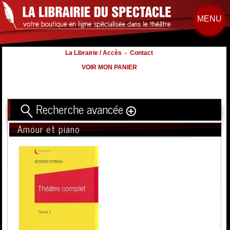
MENU
La Librairie / Accès
-
Contact
VOIR MON PANIER
Recherche avancée
Amour et piano
Titre
Volume
Auteur
Éditeur
Distribution
:
Nb. d'hommes :
à
Nb. Femmes
à
Nb. Enfants
à