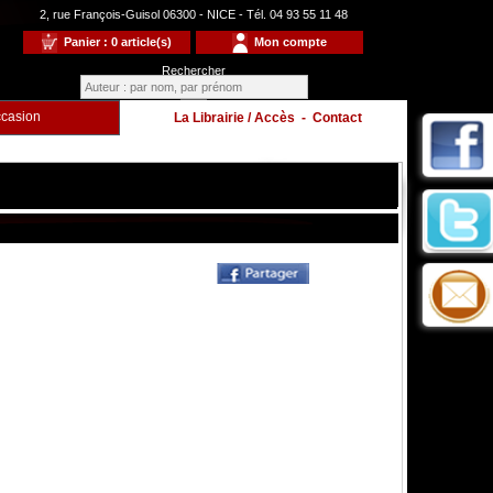
2, rue François-Guisol 06300 - NICE - Tél. 04 93 55 11 48
Panier : 0 article(s)
Mon compte
Rechercher
casion
La Librairie / Accès
-
Contact
Enfants
à