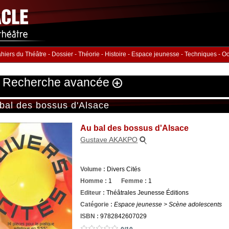
hiers du Théâtre
-
Dossier
-
Théorie
-
Histoire
-
Espace jeunesse
-
Techniques
-
Oc
Recherche avancée
bal des bossus d'Alsace
Volume
Éditeur
Au bal des bossus d'Alsace
ution
:
Gustave AKAKPO
hommes :
Nb. Femmes
Nb. 
à
à
Volume :
Divers Cités
rie
ISBN :
Homme :
1
Femme :
1
Editeur :
Théâtrales Jeunesse Éditions
Catégorie :
Espace jeunesse > Scène adolescents
ISBN :
9782842607029