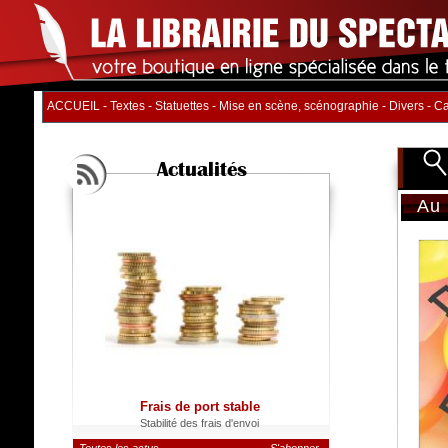
ACCUEIL
-
Textes
-
Statuettes
-
Mise en scène, scénographie
-
Divers
-
Ca
Actualités
Au 
Titre
Auteur
Distrib
Nb. d'
Catégo
Frais de port stable
Stabilité des frais d'envoi