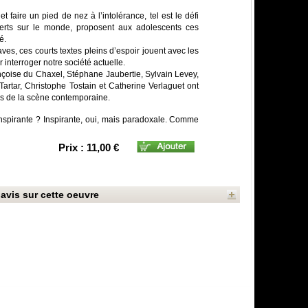
 faire un pied de nez à l’intolérance, tel est le défi
erts sur le monde, proposent aux adolescents ces
é.
ves, ces courts textes pleins d’espoir jouent avec les
interroger notre société actuelle.
çoise du Chaxel, Stéphane Jaubertie, Sylvain Levey,
rtar, Christophe Tostain et Catherine Verlaguet ont
urs de la scène contemporaine.
 inspirante ? Inspirante, oui, mais paradoxale. Comme
Prix : 11,00 €
avis sur cette oeuvre