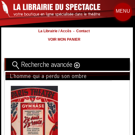
MENU
La Librairie / Accès
-
Contact
VOIR MON PANIER
Recherche avancée
L'homme qui a perdu son ombre
Titre
Volume
Auteur
Éditeur
Distribution
:
Nb. d'hommes :
à
Nb. Femmes
à
Nb. Enfants
à