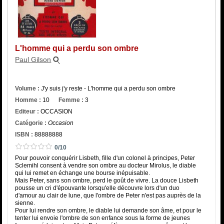
Catégorie
ISBN :
L'homme qui a perdu son ombre
Paul Gilson
Volume :
J'y suis j'y reste - L'homme qui a perdu son ombre
Homme :
10
Femme :
3
Editeur :
OCCASION
Catégorie :
Occasion
ISBN :
88888888
0/10
Pour pouvoir conquérir Lisbeth, fille d'un colonel à principes, Peter
Sclemihl consent à vendre son ombre au docteur Mirolus, le diable
qui lui remet en échange une bourse inépuisable.
Mais Peter, sans son ombre, perd le goût de vivre. La douce Lisbeth
pousse un cri d'épouvante lorsqu'elle découvre lors d'un duo
d'amour au clair de lune, que l'ombre de Peter n'est pas auprès de la
sienne.
Pour lui rendre son ombre, le diable lui demande son âme, et pour le
tenter lui envoie l'ombre de son enfance sous la forme de jeunes