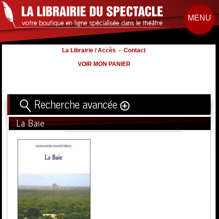
MENU
La Librairie / Accès
-
Contact
VOIR MON PANIER
Recherche avancée
La Baie
Titre
Volume
Auteur
Éditeur
Distribution
:
Nb. d'hommes :
à
Nb. Femmes
à
Nb. Enfants
à