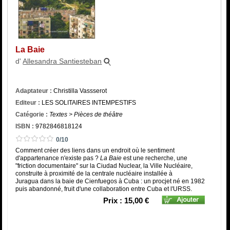
Catégorie
ISBN :
La Baie
d'
Allesandra Santiesteban
Adaptateur :
Christilla Vassserot
Editeur :
LES SOLITAIRES INTEMPESTIFS
Catégorie :
Textes > Pièces de théâtre
ISBN :
9782846818124
0/10
Comment créer des liens dans un endroit où le sentiment
d'appartenance n'existe pas ?
La Baie
est une recherche, une
"friction documentaire" sur la Ciudad Nuclear, la Ville Nucléaire,
construite à proximité de la centrale nucléaire installée à
Juragua dans la baie de Cienfuegos à Cuba : un procjet né en 1982
puis abandonné, fruit d'une collaboration entre Cuba et l'URSS.
Prix : 15,00 €