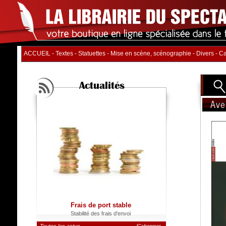
ACCUEIL
-
Textes
-
Statuettes
-
Mise en scène, scénographie
-
Divers
-
Ca
Actualités
Ave
Titre
Auteur
Distrib
Nb. d'
Catégo
Frais de port stable
Stabilité des frais d'envoi