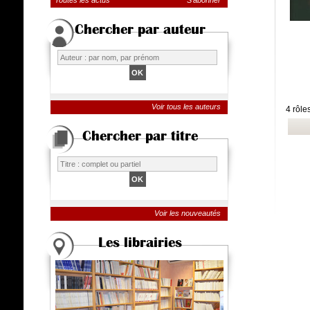
Toutes les actus
S'abonner
Chercher par auteur
Voir tous les auteurs
4 rôle
Chercher par titre
Voir les nouveautés
Les librairies