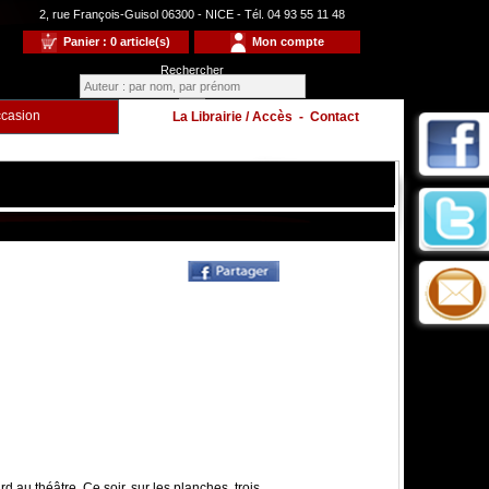
2, rue François-Guisol 06300 - NICE - Tél. 04 93 55 11 48
Panier : 0 article(s)
Mon compte
Rechercher
casion
La Librairie / Accès
-
Contact
Enfants
à
d au théâtre. Ce soir, sur les planches, trois