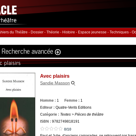
hiers du Théâtre
-
Dossier
-
Théorie
-
Histoire
-
Espace jeunesse
-
Techniques
-
Oc
Recherche avancée
c plaisirs
Volume
Éditeur
Avec plaisirs
ution
:
Sandie Masson
hommes :
Nb. Femmes
Nb. 
à
à
Homme :
1
Femme :
1
rie
ISBN :
Editeur :
Quatre-Vents Editions
Catégorie :
Textes > Pièces de théâtre
ISBN :
9782749818191
0/10
Paul et Julie, d'anciens camarades, se retrouvent par hasar