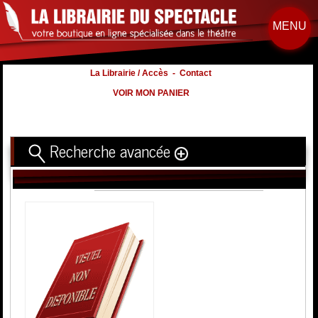
MENU
La Librairie / Accès
-
Contact
VOIR MON PANIER
Recherche avancée
Titre
Volume
Auteur
Éditeur
Distribution
:
Nb. d'hommes :
à
Nb. Femmes
à
Nb. Enfants
à