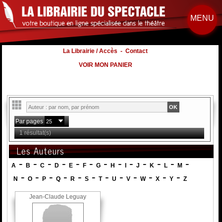
MENU
La Librairie / Accès
-
Contact
VOIR MON PANIER
Par pages
1 résultat(s)
Les Auteurs
-
-
-
-
-
-
-
-
-
-
-
-
-
A
B
C
D
E
F
G
H
I
J
K
L
M
-
-
-
-
-
-
-
-
-
-
-
-
N
O
P
Q
R
S
T
U
V
W
X
Y
Z
Jean-Claude Leguay