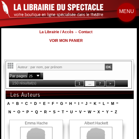
MENU
La Librairie / Accès
-
Contact
VOIR MON PANIER
Par pages
150 résultat(s)
Les Auteurs
-
-
-
-
-
-
-
-
-
-
-
-
-
A
B
C
D
E
F
G
H
I
J
K
L
M
-
-
-
-
-
-
-
-
-
-
-
-
N
O
P
Q
R
S
T
U
V
W
X
Y
Z
Emma Hache
Albert Hackett