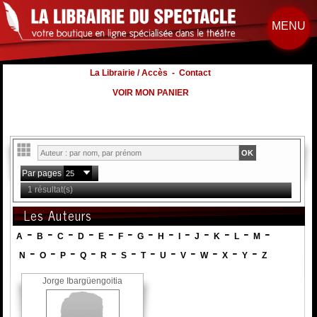
MENU
La Librairie / Accès
-
Contact
VOIR MON PANIER
Par pages
1 résultat(s)
Les Auteurs
-
-
-
-
-
-
-
-
-
-
-
-
-
A
B
C
D
E
F
G
H
I
J
K
L
M
-
-
-
-
-
-
-
-
-
-
-
-
N
O
P
Q
R
S
T
U
V
W
X
Y
Z
Jorge Ibargüengoitia