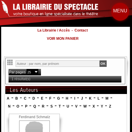
MENU
La Librairie / Accès
-
Contact
VOIR MON PANIER
Par pages
1 résultat(s)
Les Auteurs
-
-
-
-
-
-
-
-
-
-
-
-
-
A
B
C
D
E
F
G
H
I
J
K
L
M
-
-
-
-
-
-
-
-
-
-
-
-
N
O
P
Q
R
S
T
U
V
W
X
Y
Z
Ferdinand Schmalz