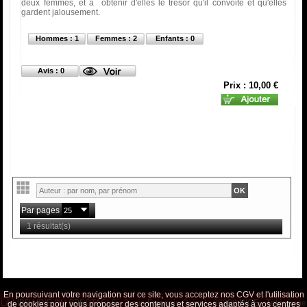
deux femmes, et à obtenir d'elles le trésor qu'il convoite et qu'elles
gardent jalousement.
Hommes : 1
Femmes : 2
Enfants : 0
Avis : 0
Prix : 10,00 €
Par pages
1 résultat(s)
En poursuivant votre navigation sur ce site, vous acceptez nos CGV et l'utilisation
LA LIBRAIRIE DU SPECTACLE - 2, rue François-Guisol - 06300 NICE - Téléphone
de cookies pour vous proposer des contenus et services adaptés à vos centres