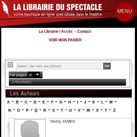
MENU
La Librairie / Accès
-
Contact
VOIR MON PANIER
Par pages
1 résultat(s)
Les Auteurs
-
-
-
-
-
-
-
-
-
-
-
-
-
A
B
C
D
E
F
G
H
I
J
K
L
M
-
-
-
-
-
-
-
-
-
-
-
-
N
O
P
Q
R
S
T
U
V
W
X
Y
Z
Henry JAMES