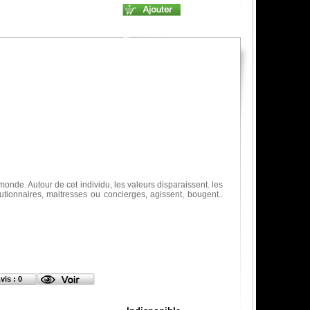
e. Autour de cet individu, les valeurs disparaissent. les
utionnaires, maitresses ou concierges, agissent, bougent..
vis : 0