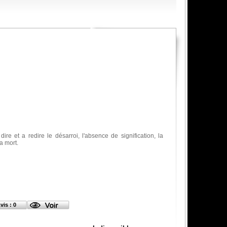
re et a redire le désarroi, l'absence de signification, la
a mort.
vis : 0