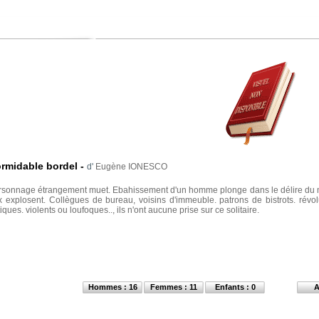
ormidable bordel
-
d'
Eugène IONESCO
rsonnage étrangement muet. Ebahissement d'un homme plonge dans le délire du mond
x explosent. Collègues de bureau, voisins d'immeuble. patrons de bistrots. révol
iques. violents ou loufoques.., ils n'ont aucune prise sur ce solitaire.
Hommes : 16
Femmes : 11
Enfants : 0
A