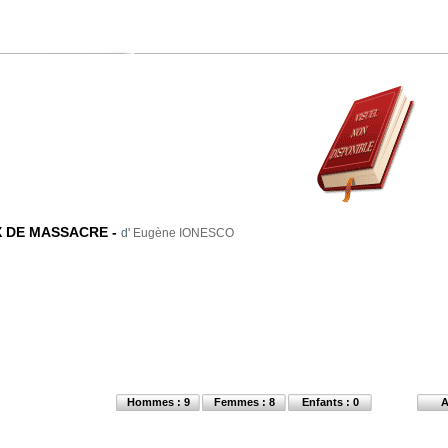
X DE MASSACRE
-
d'
Eugène IONESCO
Hommes : 9
Femmes : 8
Enfants : 0
A