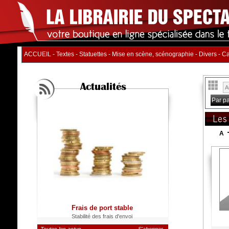
ACCUEIL
-
Textes
-
Statuettes
-
Mise en scène, scénographie
-
Divers
-
Ca
Actualités
Par p
Les
A
Frais de port stable
Stabilité des frais d'envoi