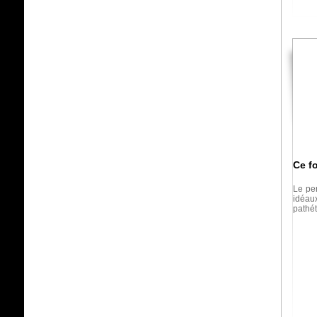
Ce f
Le pe
idéau
pathét