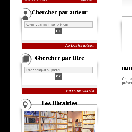
Toutes les actus
S'abonner
Chercher par auteur
Voir tous les auteurs
Chercher par titre
UN 
Ces a
présen
Voir les nouveautés
Les librairies