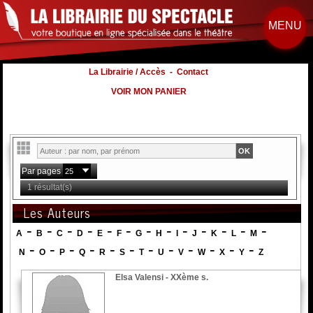
MENU
La Librairie / Accès
-
Contact
VOIR MON PANIER
Par pages
1 résultat(s)
Les Auteurs
-
-
-
-
-
-
-
-
-
-
-
-
-
A
B
C
D
E
F
G
H
I
J
K
L
M
-
-
-
-
-
-
-
-
-
-
-
-
N
O
P
Q
R
S
T
U
V
W
X
Y
Z
Elsa Valensi - XXème s.